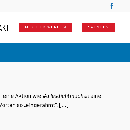
Faceb
AKT
MITGLIED WERDEN
SPENDEN
n eine Aktion wie
#allesdichtmachen
eine
Worten so „eingerahmt“, […]