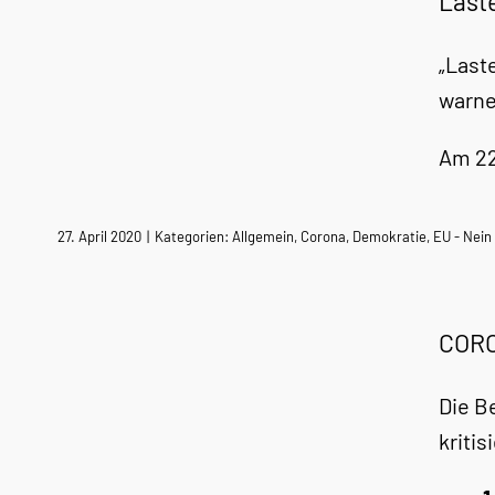
Last
„Last
warne
Am 22
27. April 2020
|
Kategorien:
Allgemein
,
Corona
,
Demokratie
,
EU - Nein
CORO
Die B
kriti