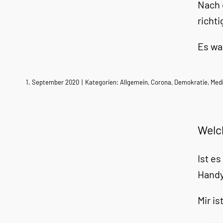
Nach 
richt
Es wa
1. September 2020
|
Kategorien:
Allgemein
,
Corona
,
Demokratie
,
Med
Welch
Ist e
Handy
Mir i