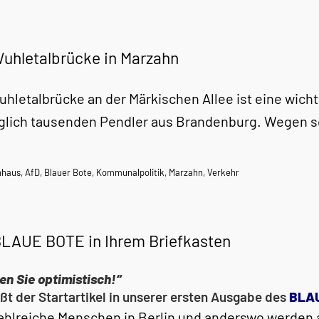
Wuhletalbrücke in Marzahn
uhletalbrücke an der Märkischen Allee ist eine wich
äglich tausenden Pendler aus Brandenburg. Wegen s
nhaus
,
AfD
,
Blauer Bote
,
Kommunalpolitik
,
Marzahn
,
Verkehr
BLAUE BOTE in Ihrem Briefkasten
en Sie optimistisch!“
ßt der Startartikel in unserer ersten Ausgabe des
BLA
ahlreiche Menschen in Berlin und anderswo werden 