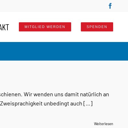
Faceb
AKT
MITGLIED WERDEN
SPENDEN
rschienen. Wir wenden uns damit natürlich an
r Zweisprachigkeit unbedingt auch […]
Weiterlesen