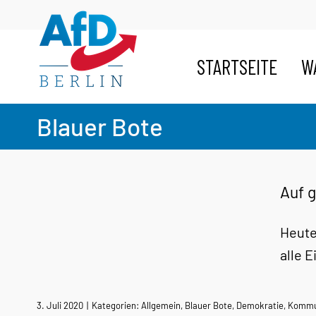
Zum
Inhalt
springen
STARTSEITE
W
Blauer Bote
Auf g
Heute
alle 
3. Juli 2020
|
Kategorien:
Allgemein
,
Blauer Bote
,
Demokratie
,
Kommun