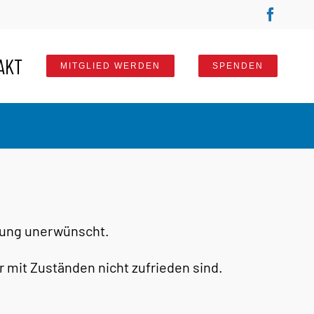
Faceb
AKT
MITGLIED WERDEN
SPENDEN
erung unerwünscht.
 mit Zuständen nicht zufrieden sind.