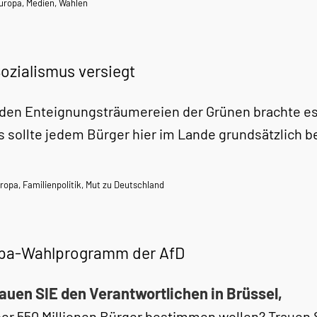
uropa
,
Medien
,
Wahlen
ozialismus versiegt
den Enteignungsträumereien der Grünen brachte es
s sollte jedem Bürger hier im Lande grundsätzlich 
ropa
,
Familienpolitik
,
Mut zu Deutschland
pa-Wahlprogramm der AfD
auen SIE den Verantwortlichen in Brüssel,
ber 550 Millionen Bürger bestimmen wollen? Trauen