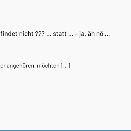
findet nicht ??? … statt … – ja, äh nö …
ger angehören, möchten […]