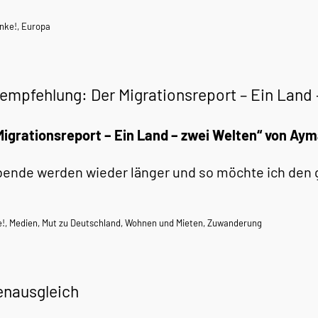
nke!
,
Europa
empfehlung: Der Migrationsreport – Ein Land 
Migrationsreport – Ein Land – zwei Welten“ von Ay
bende werden wieder länger und so möchte ich den 
e!
,
Medien
,
Mut zu Deutschland
,
Wohnen und Mieten
,
Zuwanderung
enausgleich