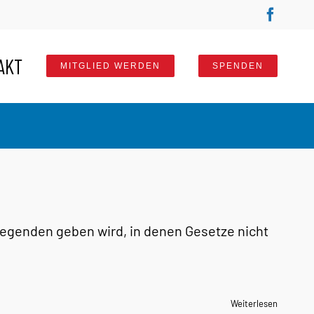
Faceb
AKT
MITGLIED WERDEN
SPENDEN
 Gegenden geben wird, in denen Gesetze nicht
Weiterlesen