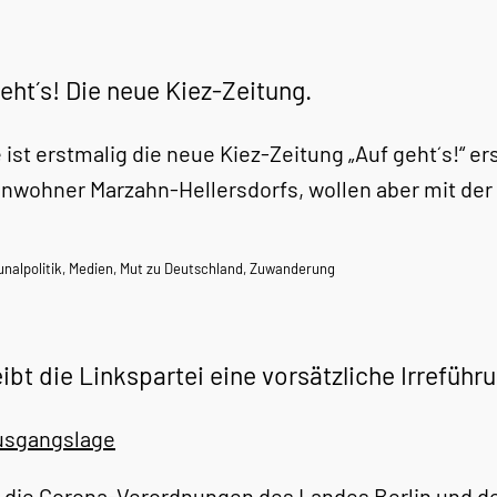
eht´s! Die neue Kiez-Zeitung.
 ist erstmalig die neue Kiez-Zeitung „Auf geht´s!“ e
Einwohner Marzahn-Hellersdorfs, wollen aber mit de
alpolitik
,
Medien
,
Mut zu Deutschland
,
Zuwanderung
ibt die Linkspartei eine vorsätzliche Irrefüh
usgangslage
 die Corona-Verordnungen des Landes Berlin und de