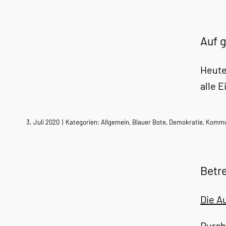
Auf g
Heute
alle 
3. Juli 2020
|
Kategorien:
Allgemein
,
Blauer Bote
,
Demokratie
,
Kommun
Betre
D
ie A
Durch