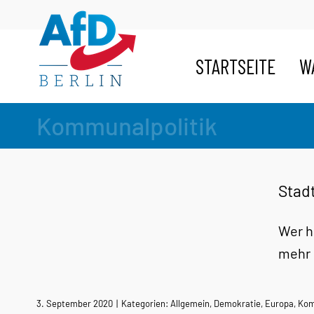
Zum
Inhalt
springen
STARTSEITE
W
Kommunalpolitik
Stad
Wer h
mehr 
3. September 2020
|
Kategorien:
Allgemein
,
Demokratie
,
Europa
,
Kom