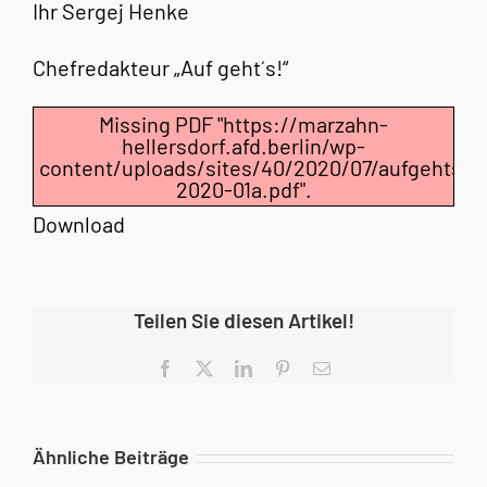
Ihr Sergej Henke
Chefredakteur „Auf geht´s!“
Missing PDF "https://marzahn-
hellersdorf.afd.berlin/wp-
content/uploads/sites/40/2020/07/aufgehts-
2020-01a.pdf".
Download
Teilen Sie diesen Artikel!
Facebook
X
LinkedIn
Pinterest
E-
Mail
Ähnliche Beiträge