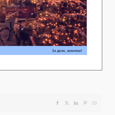
Facebook
X
LinkedIn
Pinterest
E-
Mail