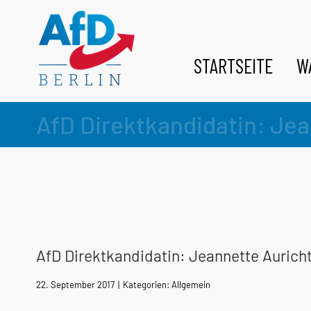
Zum
Inhalt
springen
STARTSEITE
W
AfD Direktkandidatin: Jea
AfD Direktkandidatin: Jeannette Aurich
22. September 2017
|
Kategorien:
Allgemein