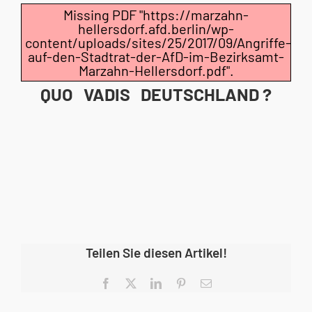
Missing PDF "https://marzahn-
hellersdorf.afd.berlin/wp-
content/uploads/sites/25/2017/09/Angriffe-
auf-den-Stadtrat-der-AfD-im-Bezirksamt-
Marzahn-Hellersdorf.pdf".
QUO VADIS DEUTSCHLAND ?
Teilen Sie diesen Artikel!
Facebook
X
LinkedIn
Pinterest
E-
Mail