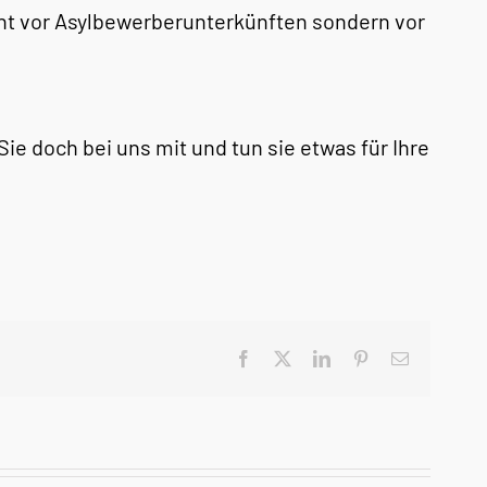
icht vor Asylbewerberunterkünften sondern vor
e doch bei uns mit und tun sie etwas für Ihre
Facebook
X
LinkedIn
Pinterest
E-
Mail