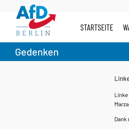
Zum
Inhalt
springen
STARTSEITE
W
Gedenken
Link
Linke
Marza
Dank 