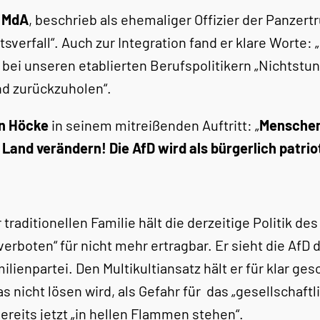
 MdA
, beschrieb als ehemaliger Offizier der Panze
rfall“. Auch zur Integration fand er klare Worte: „
i unseren etablierten Berufspolitikern „Nichtstun 
d zurückzuholen“.
n Höcke
in seinem mitreißenden Auftritt: „
Menschen,
Land verändern! Die AfD wird als bürgerlich patri
raditionellen Familie hält die derzeitige Politik des 
boten“ für nicht mehr ertragbar. Er sieht die AfD d
ienpartei. Den Multikultiansatz hält er für klar gesc
 nicht lösen wird, als Gefahr für das „gesellschaft
reits jetzt „in hellen Flammen stehen“.