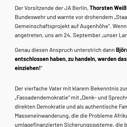
Der Vorsitzende der JA Berlin,
Thorsten Weiß
Bundeswehr und warnte vor drohendem „Staatsve
Gemeinschaftsprojekt auf Augenhöhe“. Wenn be
angetreten, uns am 24. September „unser Lan
Genau diesen Anspruch unterstrich dann
Björ
entschlossen haben, zu handeln, werden das 
einziehen!
“
Der vierfache Vater mit klarem Bekenntnis zur t
„Fassadendemokratie“ mit „Denk- und Sprechver
direkten Demokratie und als authentische Famil
Masseneinwanderung, die die Probleme Afrikas
umlagefinanzierten Sicherungssysteme, die be