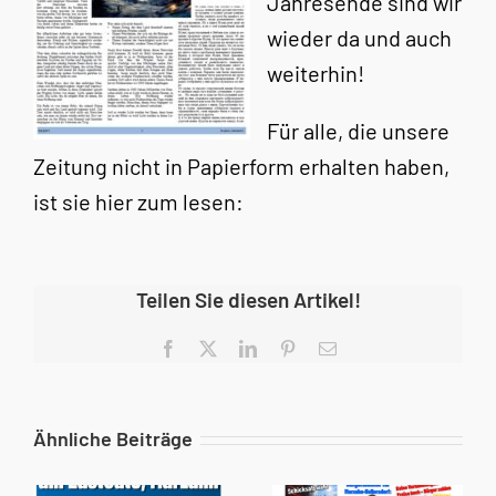
Jahresende sind wir
wieder da und auch
weiterhin!
Für alle, die unsere
Zeitung nicht in Papierform erhalten haben,
ist sie hier zum lesen:
Teilen Sie diesen Artikel!
Facebook
X
LinkedIn
Pinterest
E-
Mail
Ähnliche Beiträge